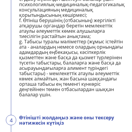
психологиялық-медициналық-педагогикалық
консультацияның медициналық
қорытындысының көшірмесі;
f. Өтініш берушінің (отбасының) жергілікті
атқарушы органдар беретін мемлекеттік
атаулы әлеуметтік көмек алушыларға
тиесілігін растайтын анықтама;
g. Табысы туралы мәліметтер (жұмыс істейтін
ата - аналардың немесе олардың орнындағы
адамдардың еңбекақысы, кәсіпкерлік
қызметтен және басқа да қызмет түрлерінен
түсетін табыстары, балаларға және басқа да
асырауындағыларға алимент түріндегі
табыстары) - мемлекеттік атаулы әлеуметтік
көмек алмайтын, жан басына шаққандағы
орташа табысы ең төменгі күнкөріс
деңгейінен төмен отбасылардан шыққан
балалар үшін.
Өтінішті жолдаңыз және оны тексеру
4
нәтижесін күтіңіз