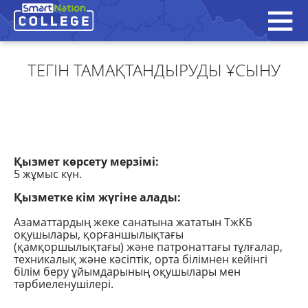
ТЕГІН ТАМАҚТАНДЫРУДЫ ҰСЫНУ
Қызмет көрсету мерзімі:
5 жұмыс күн.
Қызметке кім жүгіне алады:
Азаматтардың жеке санатына жататын ТжКБ
оқушылары, қорғаншылықтағы
(қамқоршылықтағы) және патронаттағы тұлғалар,
техникалық және кәсіптік, орта білімнен кейінгі
білім беру ұйымдарының оқушылары мен
тәрбиеленушілері.