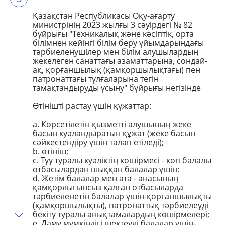
Қазақстан Республикасы Оқу-ағарту
министрінің 2023 жылғы 3 сәуірдегі № 82
бұйрығы "Техникалық және кәсіптік, орта
білімнен кейінгі білім беру ұйымдарындағы
тәрбиеленушілер мен білім алушылардың
жекелеген санаттағы азаматтарына, сондай-
ақ, қорғаншылық (қамқоршылықтағы) пен
патронаттағы тұлғаларына тегін
тамақтандыруды ұсыну" бұйрығы негізінде
Өтінішті растау үшін құжаттар:
a. Көрсетілетін қызметті алушының жеке
басын куәландыратын құжат (жеке басын
сәйкестендіру үшін талап етіледі);
b.
өтініш;
c. Туу туралы куәліктің көшірмесі - көп балалы
отбасылардан шыққан балалар үшін;
d. Жетім балалар мен ата - анасының
қамқорлығынсыз қалған отбасыларда
тәрбиеленетін балалар үшін-қорғаншылықты
(қамқоршылықты), патронаттық тәрбиелеуді
бекіту туралы анықтамалардың көшірмелері;
e. Даму мүмкіндігі шектеулі балалар үшін-