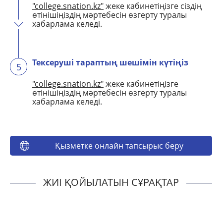
"college.snation.kz"
жеке кабинетіңізге сіздің
өтінішіңіздің мәртебесін өзгерту туралы
хабарлама келеді.
Тексеруші тараптың шешімін күтіңіз
5
"college.snation.kz"
жеке кабинетіңізге
өтінішіңіздің мәртебесін өзгерту туралы
хабарлама келеді.
Қызметке онлайн тапсырыс беру
ЖИІ ҚОЙЫЛАТЫН СҰРАҚТАР