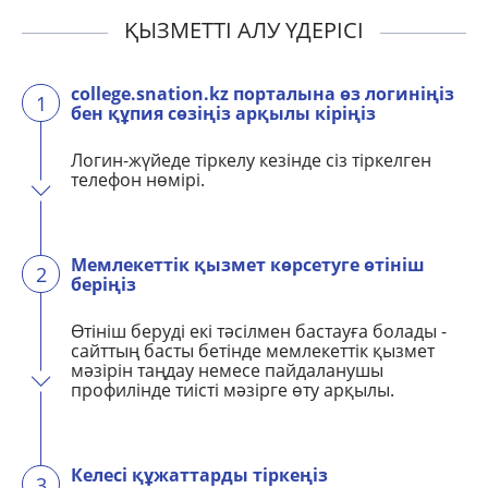
ҚЫЗМЕТТІ АЛУ ҮДЕРІСІ
college.snation.kz порталына өз логиніңіз
1
бен құпия сөзіңіз арқылы кіріңіз
Логин-жүйеде тіркелу кезінде сіз тіркелген
телефон нөмірі.
Мемлекеттік қызмет көрсетуге өтініш
2
беріңіз
Өтініш беруді екі тәсілмен бастауға болады -
сайттың басты бетінде мемлекеттік қызмет
мәзірін таңдау немесе пайдаланушы
профилінде тиісті мәзірге өту арқылы.
Келесі құжаттарды тіркеңіз
3