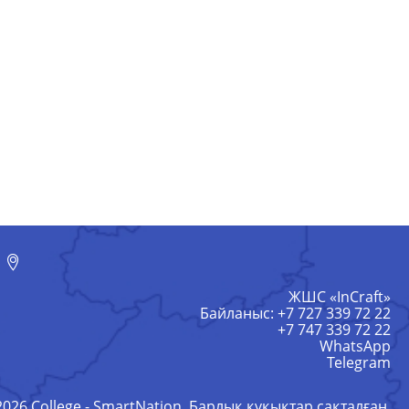
ЖШС «InCraft»
Байланыс: +7 727 339 72 22
+7 747 339 72 22
WhatsApp
Telegram
2026 College - SmartNation. Барлық құқықтар сақталған.