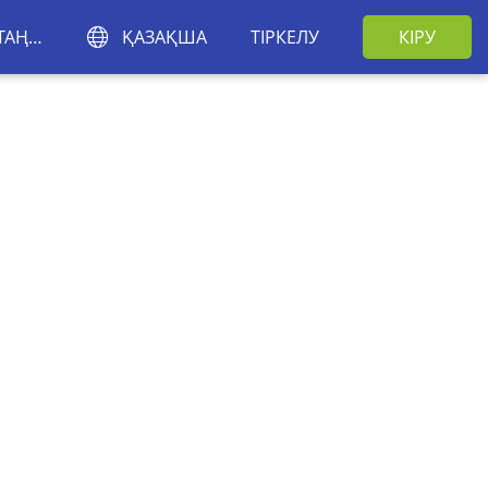
АЙМАҚТЫ ТАҢДАҢЫЗ
ҚАЗАҚША
ТІРКЕЛУ
КІРУ