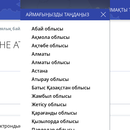
АЙМАҒЫҢЫЗДЫ ТАҢДАҢЫЗ
Абай облысы
ялық байланыс және атом құрылысы
Ақмола облысы
НЕ АТОМ ҚҰРЫЛЫСЫ
Ақтөбе облысы
Алматы
Алматы облысы
Астана
Атырау облысы
Батыс Қазақстан облысы
Жамбыл облысы
Жетісу облысы
Қарағанды облысы
Қызылорда облысы
ктрондық табиғаты. Коваленттік байланыс
Павлодар облысы