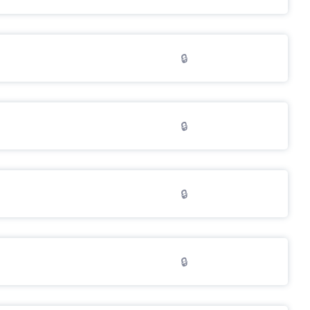
🔒
🔒
🔒
🔒