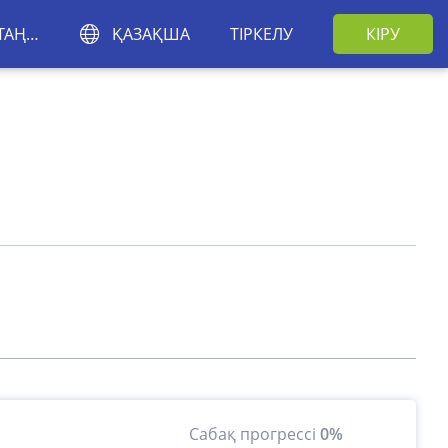
АЙМАҚТЫ ТАҢДАҢЫЗ
ҚАЗАҚША
ТІРКЕЛУ
КІРУ
Сабақ прогрессі
0%