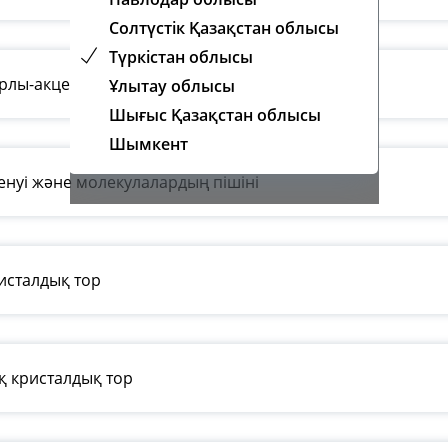
Солтүстік Қазақстан облысы
Түркістан облысы
орлы-акцепторлы механизмі
Ұлытау облысы
Шығыс Қазақстан облысы
Шымкент
нуі және молекулалардың пішіні
исталдық тор
 кристалдық тор