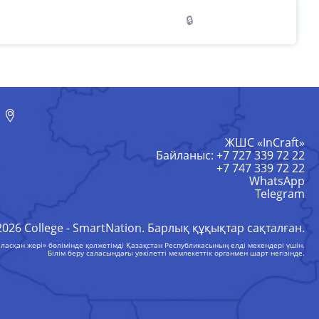
🔒
ЖШС «InCraft»
Байланыс: +7 727 339 72 22
+7 747 339 72 22
WhatsApp
Telegram
2026 College - SmartNation. Барлық құқықтар сақталған.
ласқан жері» бөлімінде қолжетімді Қазақстан Республикасының елді мекендері үшін.
Білім беру саласындағы уәкілетті мемлекеттік органмен шарт негізінде.