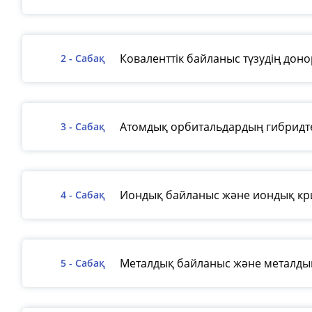
Коваленттік байланыс түзудің дон
2 - Сабақ
Атомдық орбитальдардың гибридте
3 - Сабақ
Иондық байланыс және иондық кр
4 - Сабақ
Металдық байланыс және металдық
5 - Сабақ